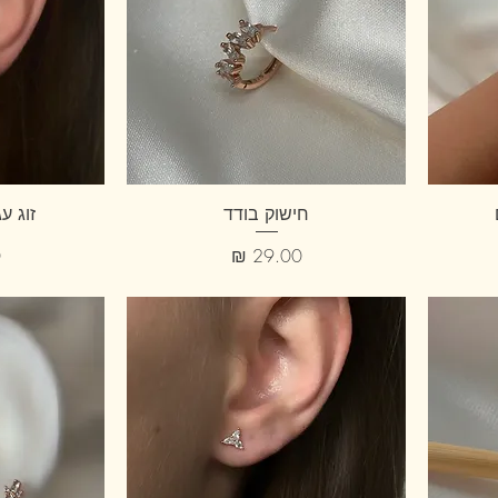
חישוק בודד
זוג ע
מחיר
מ