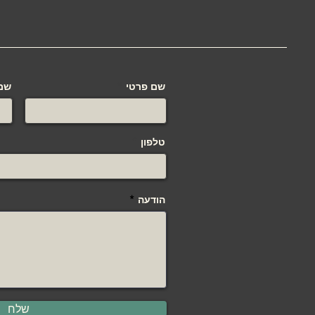
שם פרטי
שם
טלפון
הודעה
שלח