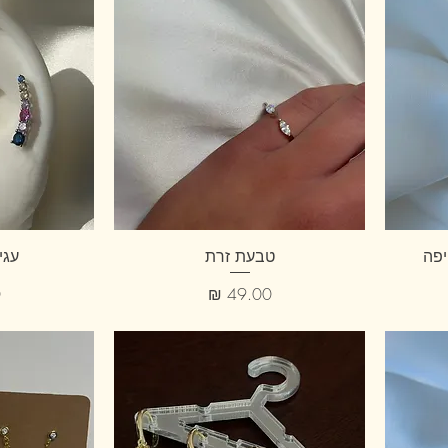
יפה
טבעת זרת
עגי
מחיר
מ