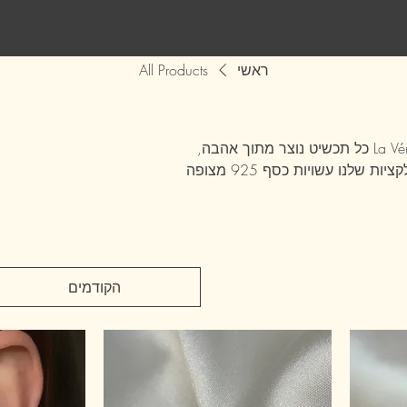
ראשי
All Products
✨ התכשיטים שלנו - יוקרה שמתאימה לכל אחת ✨ ב-La Vérité Jewelry כל תכשיט נוצר מתוך אהבה,
מחשבה ודיוק, כדי לשקף את האישיות והסטייל הייחודי שלך. הקולקציות שלנו עשויות כסף 925 מצופה
זהב, רוז גולד וכסף טהור, ומשלבות עיצוב עכשווי עם אלגנטיות נצחית. אנחנו מאמינים שתכשיט הוא
ם לכל הופעה ולהרגיש מיוחדת בכל
ימנע ממגע עם מים, בשמים וחומרים
הקודמים