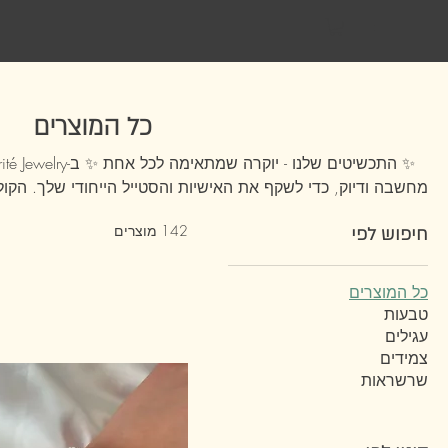
כל המוצרים
142 מוצרים
חיפוש לפי
הרבה יותר מסתם אביזר – הוא דרך לבטא את עצמך, להוסיף קס
רגע. 💖 הקפידי לשמור על הברק של התכשיט שלך – מומלץ לה
כימיים כדי לשמור עליו יפה לאורך זמן. מצאי את התכשיט שמספר את הסיפור שלך ✨
כל המוצרים
טבעות
עגילים
צמידים
שרשראות