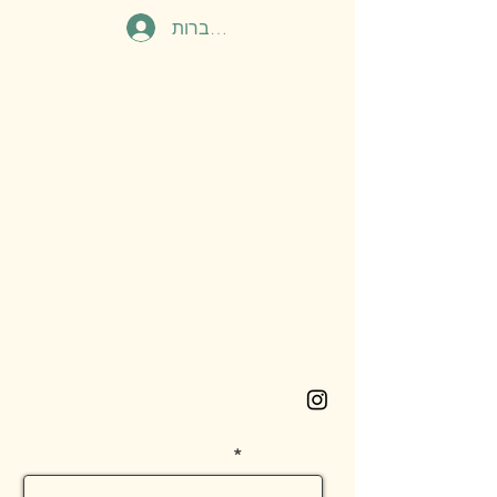
להתחברות
MEITAR BENISHO
BEACHWEAR.
צור קשר
מושב רמות מאיר, ליד רחובות
053-532-5128
meitarb2602@gmail.com
instagram
שם פרטי