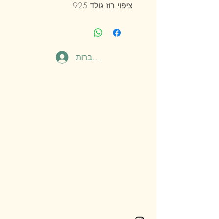
ציפוי רוז גולד 925
להתחברות
MEITAR BENISHO
BEACHWEAR.
צור קשר
מושב רמות מאיר, ליד רחובות
053-532-5128
meitarb2602@gmail.com