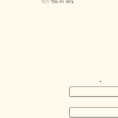
ציפוי רוז גולד 925
 משפחה
מושב רמו