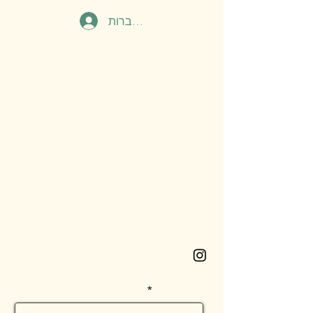
להתחברות
MEITAR BENISHO
BEACHWEAR.
צור קשר
מושב רמות מאיר, ליד רחובות
053-532-5128
meitarb2602@gmail.com
instagram
שם פרטי